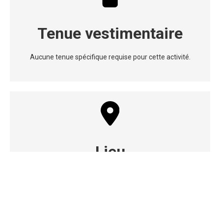
Tenue vestimentaire
Aucune tenue spécifique requise pour cette activité.
Lieu
Les mallettes peuvent être installées en intérieur ou en
extérieur (si la météo le permet). Si vous disposez d’un
lieu adapté, nous pouvons également nous déplacer.